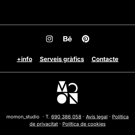
+info
Serveis gràfics
Contacte
momon_studio · T.
690 386 058
·
Avís legal
·
Política
de privacitat
·
Política de cookies