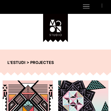
CA
ES
L'ESTUDI
>
PROJECTES