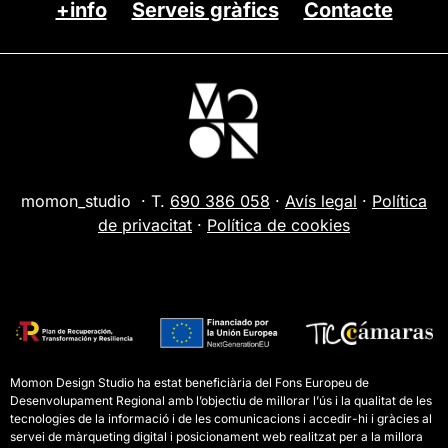
+info
Serveis gràfics
Contacte
momon_studio · T.
690 386 058
·
Avís legal
·
Política
de privacitat
·
Política de cookies
Momon Design Studio ha estat beneficiària del Fons Europeu de
Desenvolupament Regional amb l’objectiu de millorar l’ús i la qualitat de les
tecnologies de la informació i de les comunicacions i accedir-hi i gràcies al
servei de màrqueting digital i posicionament web realitzat per a la millora