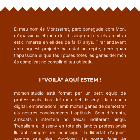
El meu nom és Montserrat, però coneguda com Mon,
m’apassiona el món del disseny en tots els àmbits i
estic inmersa en ell des de fa 17 anys. Tirar endavant
amb aquest projecte ha estat un repte, però quan
t’apassiona el que fas i poses totes les ganes del món
és complicat no complir el teu objectiu.
I "VOILÀ" AQUÍ ESTEM !
momon_studio està format per un petit equip de
professionals dins del món del disseny i la creació
digital, emprenedors i amb moltes ganes de demostrar
els nostres coneixements i aptituds. Som diferents,
arriscats i intentem no deixar indiferent ningú.
Treballem el disseny en tots els àmbits professionals
lluitant sempre per aconseguir la llibertat d’aquest
sempre que sigui funcional. La nostra feina és