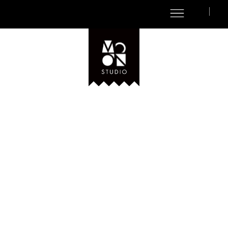
CA
ES